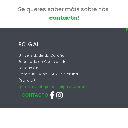
Se queres saber máis sobre nós,
contacta
!
P
ECIGAL
Universidade da Coruña
Facultade de Ciencias da
Educación
Campus Elviña, 15071, A Coruña
(Galicia)
grupo.investigacion.ecigal@udc.es
CONTACTO