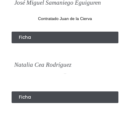
José Miguel Samaniego Eguiguren
Contratado Juan de la Cierva
Ficha
Natalia Cea Rodríguez
fdsfasdfasdf
Ficha